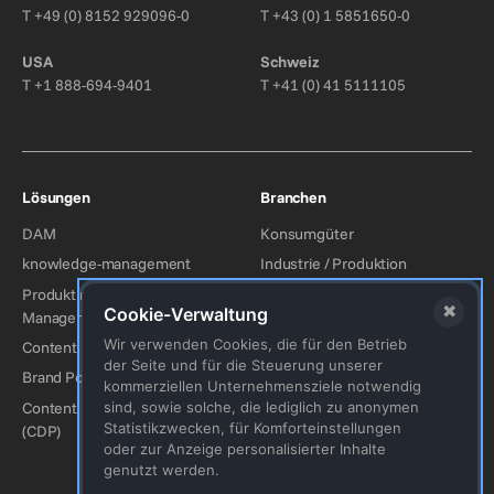
T
+49 (0) 8152 929096-0
T
+43 (0) 1 5851650-0
USA
Schweiz
T
+1 888-694-9401
T
+41 (0) 41 5111105
Lösungen
Branchen
DAM
Konsumgüter
knowledge-management
Industrie / Produktion
Produktinformations-
Kunst & Kultur
✖
Cookie-Verwaltung
Management (PIM)
Mode
Wir verwenden Cookies, die für den Betrieb
Content Hub
Tourismus
der Seite und für die Steuerung unserer
Brand Portal
Automobilindustrie
kommerziellen Unternehmensziele notwendig
Content Delivery Plattform
sind, sowie solche, die lediglich zu anonymen
Baugewerbe
Statistikzwecken, für Komforteinstellungen
(CDP)
Energie
oder zur Anzeige personalisierter Inhalte
genutzt werden.
Medizin/Pharma