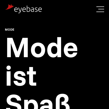
MODE
Mode
ist
Spaß.