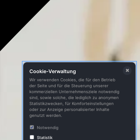
✖
Cookie-Verwaltung
Wir verwenden Cookies, die für den Betrieb
der Seite und für die Steuerung unserer
kommerziellen Unternehmensziele notwendig
sind, sowie solche, die lediglich zu anonymen
Statistikzwecken, für Komforteinstellungen
oder zur Anzeige personalisierter Inhalte
genutzt werden.
Notwendig
Statistik