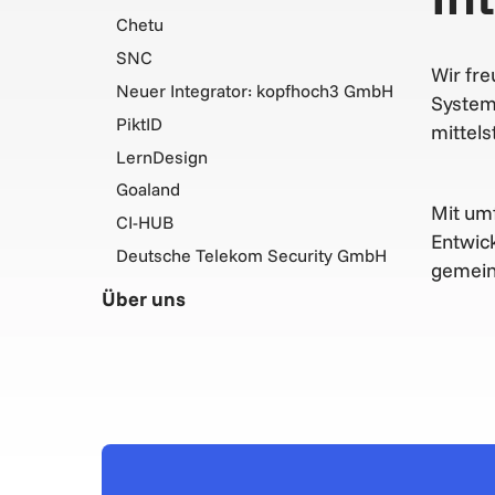
Chetu
SNC
Wir fre
Neuer Integrator: kopfhoch3 GmbH
Systemh
PiktID
mittel
LernDesign
Goaland
Mit um
CI-HUB
Entwic
Deutsche Telekom Security GmbH
gemein
Über uns