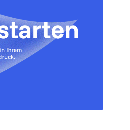
starten
in Ihrem
druck.