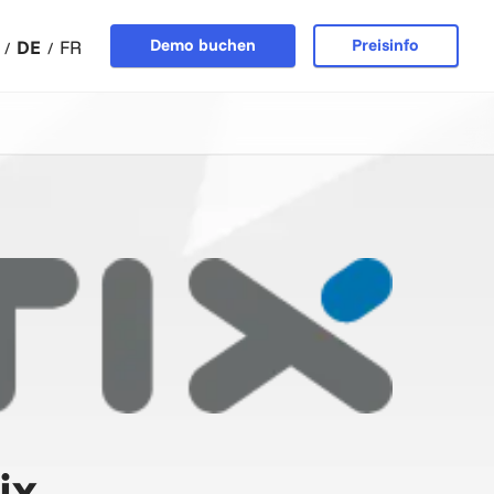
Demo buchen
Preisinfo
DE
FR
ix