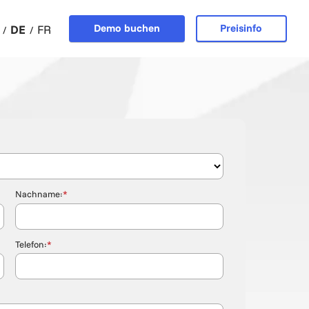
Demo buchen
Preisinfo
DE
FR
Nachname:
*
Telefon:
*