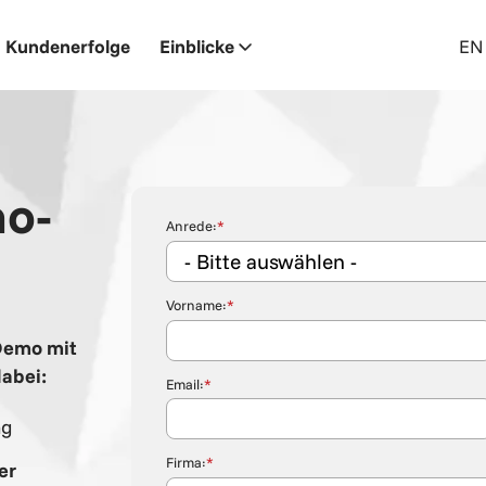
Kundenerfolge
Einblicke
EN
mo-
Anrede:
*
Vorname:
*
Demo mit
abei:
Email:
*
ng
Firma:
*
er