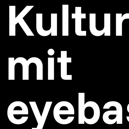
Kultu
mit
eyeba