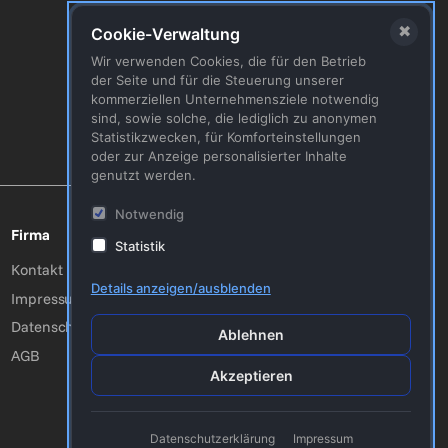
✖
Österreich
Cookie-Verwaltung
T
+43 (0) 1 5851650-0
Wir verwenden Cookies, die für den Betrieb
der Seite und für die Steuerung unserer
kommerziellen Unternehmensziele notwendig
Schweiz
sind, sowie solche, die lediglich zu anonymen
T
+41 (0) 41 5111105
Statistikzwecken, für Komforteinstellungen
oder zur Anzeige personalisierter Inhalte
genutzt werden.
Notwendig
Firma
Folgen Sie uns!
Statistik
Youtube
Kontakt
Details anzeigen/ausblenden
Facebook
Impressum
Twitter
Datenschutzerklärung
Ablehnen
AGB
Akzeptieren
Datenschutzerklärung
Impressum