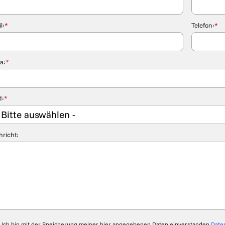
l:
*
Telefon:
*
a:
*
d:
*
richt:
Ich bin mit der Speicherung meiner hier angegebenen Daten einverstanden
Date