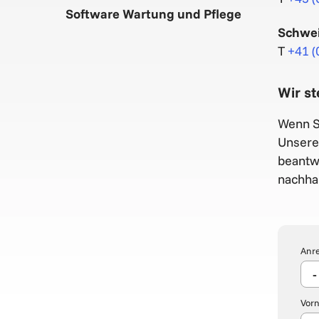
Software Wartung und Pflege
Schwe
T
+41 (
Wir s
Wenn Si
Unsere 
beantw
nachhal
Anr
Vor