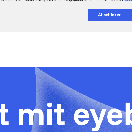
te nicht ausfüllen
Abschicken
t mit ey