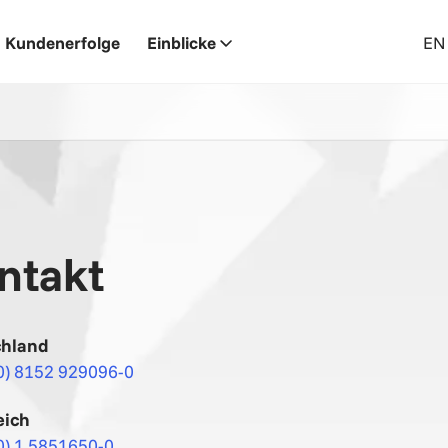
Kundenerfolge
Einblicke
EN
ntakt
chland
0) 8152 929096-0
eich
0) 1 5851650-0