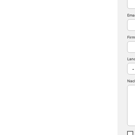
Emai
Firm
Lan
Nach