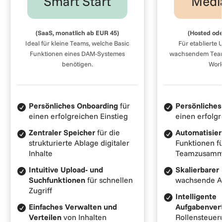
Smart Start
Medi
(SaaS, monatlich ab EUR 45)
(Hosted od
Ideal für kleine Teams, welche Basic
Für etablierte
Funktionen eines DAM-Systemes
wachsendem Tea
benötigen.
Work
Persönliches Onboarding
für
Persönliche
einen erfolgreichen Einstieg
einen erfolgr
Zentraler Speicher
für die
Automatisie
strukturierte Ablage digitaler
Funktionen f
Inhalte
Teamzusamm
Intuitive Upload- und
Skalierbarer
Suchfunktionen
für schnellen
wachsende As
Zugriff
Intelligente
Einfaches Verwalten und
Aufgabenver
Verteilen
von Inhalten
Rollensteue