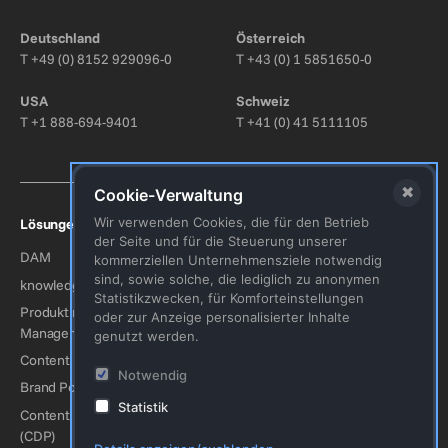
Bitte nicht ausfüllen.
Deutschland
Österreich
T
+49 (0) 8152 929096-0
T
+43 (0) 1 5851650-0
USA
Schweiz
T
+1 888-694-9401
T
+41 (0) 41 5111105
✖
Cookie-Verwaltung
Wir verwenden Cookies, die für den Betrieb
Lösungen
Branchen
der Seite und für die Steuerung unserer
DAM
Konsumgüter
kommerziellen Unternehmensziele notwendig
sind, sowie solche, die lediglich zu anonymen
knowledge-management
Industrie / Produktion
Statistikzwecken, für Komforteinstellungen
Produktinformations-
Kunst & Kultur
oder zur Anzeige personalisierter Inhalte
Management (PIM)
genutzt werden.
Mode
Content Hub
Tourismus
Notwendig
Brand Portal
Automobilindustrie
Statistik
Content Delivery Plattform
Baugewerbe
(CDP)