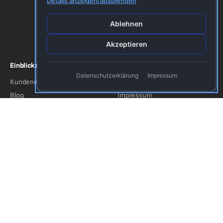
Energie
Details anzeigen/ausblenden
Medizin/Pharma
Ablehnen
Finanzdienstleistungen
Organisationen & Vereine
Akzeptieren
Einblicke
Firma
Datenschutzerklärung
Impressum
Kundenerfolge
Kontakt
Blog
Impressum
Funktionen
Datenschutzerklärung
Partner
AGB
Über uns
Folgen Sie uns!
Youtube
Facebook
Twitter