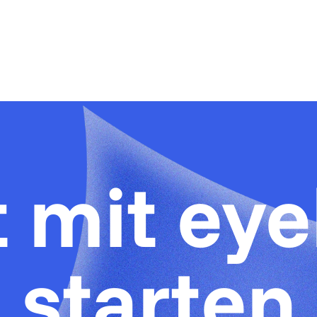
t mit ey
starten