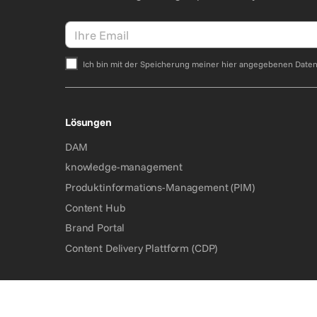
Ich bin mit der Speicherung meiner hier angegebenen Date
Bitte nicht ausfüllen.
Lösungen
DAM
knowledge-management
Produktinformations-Management (PIM)
Content Hub
Brand Portal
Content Delivery Plattform (CDP)