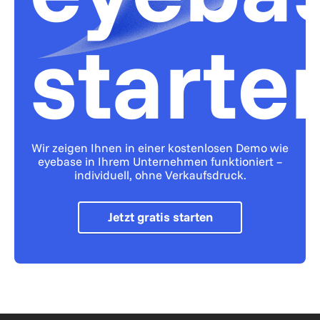
starte
Wir zeigen Ihnen in einer kostenlosen Demo wie
eyebase in Ihrem Unternehmen funktioniert –
individuell, ohne Verkaufsdruck.
Jetzt gratis starten