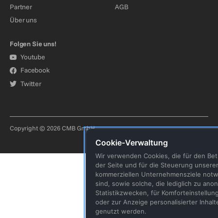
Partner
AGB
Über uns
Folgen Sie uns!
Youtube
Facebook
Twitter
Copyright © 2026 CMB GmbH
Cookie-Verwaltung
Wir verwenden Cookies, die für den Bet
der Seite und für die Steuerung unsere
kommerziellen Unternehmensziele not
sind, sowie solche, die lediglich zu an
Statistikzwecken, für Komforteinstellun
oder zur Anzeige personalisierter Inhalt
genutzt werden.