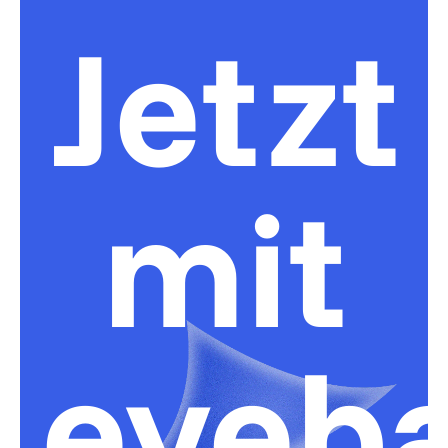
Jetzt
mit
eyeb