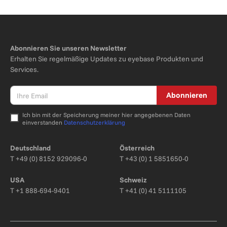
Abonnieren Sie unseren Newsletter
Erhalten Sie regelmäßige Updates zu eyebase Produkten und
Services.
Abonnieren
Ich bin mit der Speicherung meiner hier angegebenen Daten
einverstanden
Datenschutzerklärung
Bitte nicht ausfüllen.
Deutschland
Österreich
T
+49 (0) 8152 929096-0
T
+43 (0) 1 5851650-0
USA
Schweiz
T
+1 888-694-9401
T
+41 (0) 41 5111105