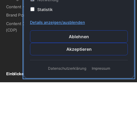
Mode
Content Hub
Tourismus
Statistik
Brand Portal
Automobilindustrie
Details anzeigen/ausblenden
Content Delivery Plattform
Baugewerbe
(CDP)
Energie
Ablehnen
Medizin/Pharma
Akzeptieren
Finanzdienstleistungen
Organisationen & Vereine
Datenschutzerklärung
Impressum
Einblicke
Firma
Kundenerfolge
Kontakt
Blog
Impressum
Funktionen
Datenschutzerklärung
Partner
AGB
Über uns
Folgen Sie uns!