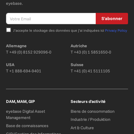
eyebase.
S'abonner
J’accepte le stockage des données que j’ai indiquées ici
Privacy Policy
Bitte nicht ausfüllen.
Allemagne
Autriche
T
+49 (0) 8152 929096-0
T
+43 (0) 1 5851650-0
USA
Suisse
T
+1 888-694-9401
T
+41 (0) 41 5111105
DAM, MAM, GIP
Secteurs d'activité
eyebase Digital Asset
Biens de consommation
Management
Industrie / Produktion
Base de connaissances
Art & Culture
GIP (Gestion des Informations