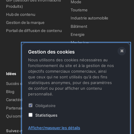
Mode
Produits)
Tourisme
Hub de contenu
Industrie automobile
Gestion de la marque
Bâtiment
Portail de diffusion de contenu
Energie
Medecine
Services financiers
✖
Gestion des cookies
Organismes & Associations
Nous utilisons des cookies nécessaires au
fonctionnement du site et à la gestion de nos
objectifs commerciaux commerciaux, ainsi
Idées
À propos de nous
que ceux qui ne sont utilisés qu'à des fins
statistiques anonymes, pour des paramètres
Succès clients
Contact
de confort ou pour afficher un contenu
Blog
Mentions légales
personnalisé.
Caractéristiques
Protection des données
Obligatoire
Partenaire
Conditions
Statistiques
Qui sommes-nous
Afficher/masquer les détails
Suivez-nous !