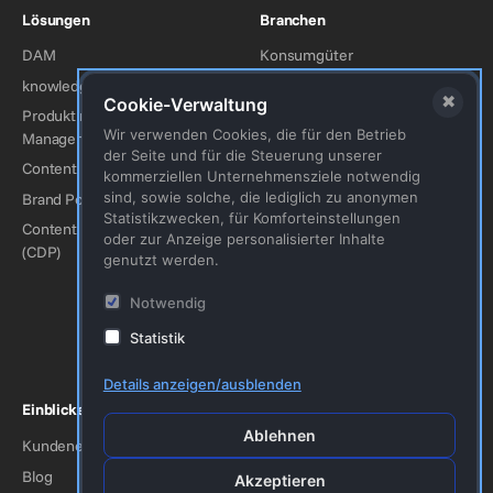
Lösungen
Branchen
DAM
Konsumgüter
knowledge-management
Industrie / Produktion
✖
Cookie-Verwaltung
Produktinformations-
Kunst & Kultur
Wir verwenden Cookies, die für den Betrieb
Management (PIM)
Mode
der Seite und für die Steuerung unserer
Content Hub
Tourismus
kommerziellen Unternehmensziele notwendig
sind, sowie solche, die lediglich zu anonymen
Brand Portal
Automobilindustrie
Statistikzwecken, für Komforteinstellungen
Content Delivery Plattform
Baugewerbe
oder zur Anzeige personalisierter Inhalte
(CDP)
genutzt werden.
Energie
Medizin/Pharma
Notwendig
Finanzdienstleistungen
Statistik
Organisationen & Vereine
Details anzeigen/ausblenden
Einblicke
Firma
Ablehnen
Kundenerfolge
Kontakt
Blog
Impressum
Akzeptieren