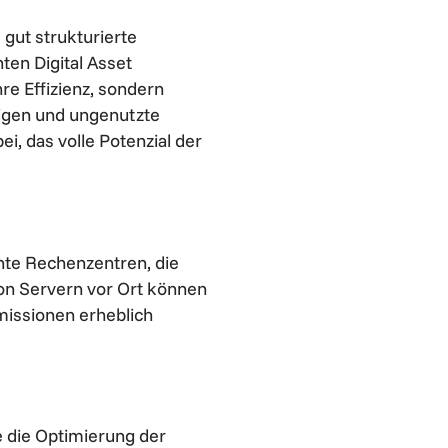
gut strukturierte
nten Digital Asset
e Effizienz, sondern
nigen und ungenutzte
i, das volle Potenzial der
nte Rechenzentren, die
on Servern vor Ort können
issionen erheblich
ie die Optimierung der