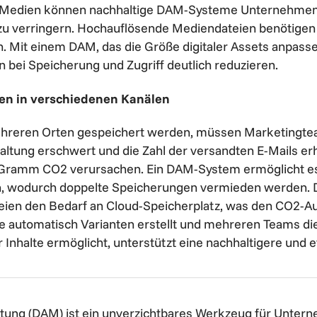
 Medien können nachhaltige DAM-Systeme Unternehmen d
zu verringern. Hochauflösende Mediendateien benötigen
en. Mit einem DAM, das die Größe digitaler Assets anpass
 bei Speicherung und Zugriff deutlich reduzieren.
en in verschiedenen Kanälen
ehreren Orten gespeichert werden, müssen Marketingte
waltung erschwert und die Zahl der versandten E-Mails er
Gramm CO2 verursachen. Ein DAM-System ermöglicht es,
n, wodurch doppelte Speicherungen vermieden werden. D
ien den Bedarf an Cloud-Speicherplatz, was den CO2-Aus
e automatisch Varianten erstellt und mehreren Teams di
Inhalte ermöglicht, unterstützt eine nachhaltigere und e
ltung (DAM) ist ein unverzichtbares Werkzeug für Untern