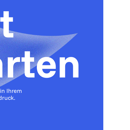
t
arten
in Ihrem
druck.