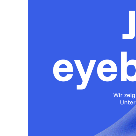
eyeb
Wir zei
Unter