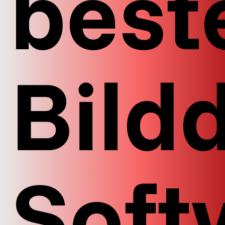
best
Bild
Soft