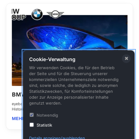
✖
Cookie-Verwaltung
Wir verwenden Cookies, die für den Betrieb
der Seite und für die Steuerung unserer
kommerziellen Unternehmensziele notwendig
sind, sowie solche, die lediglich zu anonymen
Statistikzwecken, für Komforteinstellungen
BMW
oder zur Anzeige personalisierter Inhalte
genutzt werden.
eyebase als zentrales Organ der Medienverwaltung im
Historischen Archiv
Notwendig
MEHR LESEN
Statistik
Details anzeigen/ausblenden