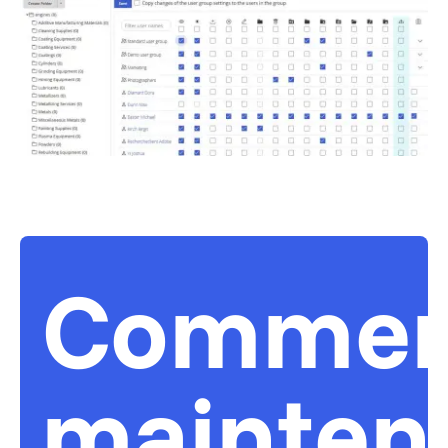
Commen
mainten