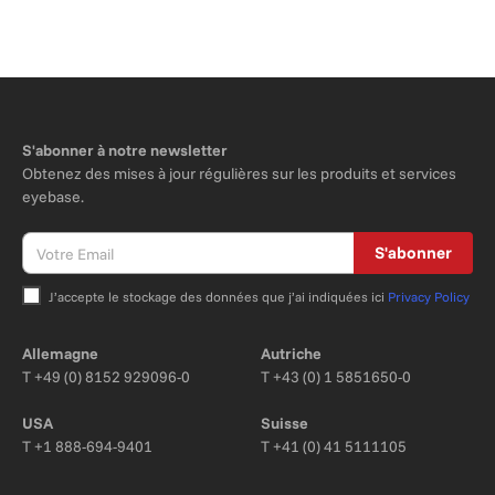
S'abonner à notre newsletter
Obtenez des mises à jour régulières sur les produits et services
eyebase.
S'abonner
J’accepte le stockage des données que j’ai indiquées ici
Privacy Policy
Bitte nicht ausfüllen.
Allemagne
Autriche
T
+49 (0) 8152 929096-0
T
+43 (0) 1 5851650-0
USA
Suisse
T
+1 888-694-9401
T
+41 (0) 41 5111105