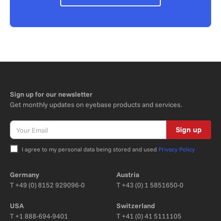
Sign up for our newsletter
Get monthly updates on eyebase products and services.
Sign up
I agree to my personal data being stored and used
Privacy Policy
Bitte nicht ausfüllen.
Germany
Austria
T
+49 (0) 8152 929096-0
T
+43 (0) 1 5851650-0
USA
Switzerland
T
+1 888-694-9401
T
+41 (0) 41 5111105