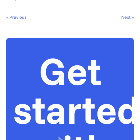
« Previous
Next »
Get
started