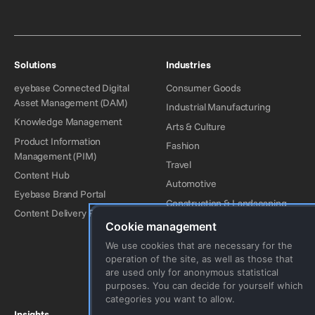
Solutions
Industries
eyebase Connected Digital
Consumer Goods
Asset Management (DAM)
Industrial Manufacturing
Knowledge Management
Arts & Culture
Product Information
Fashion
Management (PIM)
Travel
Content Hub
Automotive
Eyebase Brand Portal
Construction & Landscaping
Content Delivery Portal
Energy
Cookie management
Medical
We use cookies that are necessary for the
operation of the site, as well as those that
Financial Services
are used only for anonymous statistical
Organizations & Associations
purposes. You can decide for yourself which
categories you want to allow.
Insights
Company